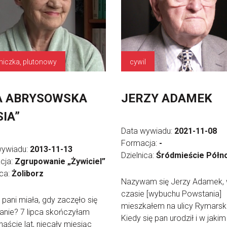
niczka, plutonowy
cywil
A ABRYSOWSKA
JERZY ADAMEK
SIA”
Data wywiadu:
2021-11-08
Formacja:
-
wywiadu:
2013-11-13
Dzielnica:
Śródmieście Półn
cja:
Zgrupowanie „Żywiciel”
ica:
Żoliborz
Nazywam się Jerzy Adamek,
czasie [wybuchu Powstania]
t pani miała, gdy zaczęło się
mieszkałem na ulicy Rymarski
anie? 7 lipca skończyłam
Kiedy się pan urodził i w jakim
aście lat, niecały miesiąc