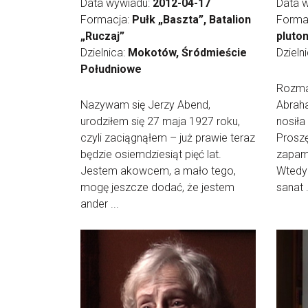
Data wywiadu:
2012-04-17
Data 
Formacja:
Pułk „Baszta”, Batalion
Forma
„Ruczaj”
pluto
Dzielnica:
Mokotów, Śródmieście
Dzieln
Południowe
Rozma
Nazywam się Jerzy Abend,
Abrah
urodziłem się 27 maja 1927 roku,
nosił
czyli zaciągnąłem – już prawie teraz
Proszę
będzie osiemdziesiąt pięć lat.
zapami
Jestem akowcem, a mało tego,
Wtedy
mogę jeszcze dodać, że jestem
sanat .
ander ...