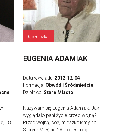
łączniczka
EUGENIA ADAMIAK
Data wywiadu:
2012-12-04
Formacja:
Obwód I Śródmieście
ocne
Dzielnica:
Stare Miasto
 w
Nazywam się Eugenia Adamiak. Jak
wyglądało pani życie przed wojną?
ej 18.
Przed wojną, cóż, mieszkaliśmy na
Starym Mieście 28. To jest róg