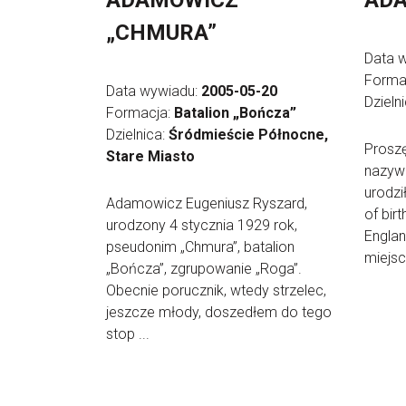
ADAMOWICZ
AD
„CHMURA”
Data 
Forma
Data wywiadu:
2005-05-20
Dzieln
Formacja:
Batalion „Bończa”
Dzielnica:
Śródmieście Północne,
Proszę
Stare Miasto
nazywa
urodzi
Adamowicz Eugeniusz Ryszard,
of birt
urodzony 4 stycznia 1929 rok,
Englan
pseudonim „Chmura”, batalion
miejsc
„Bończa”, zgrupowanie „Roga”.
Obecnie porucznik, wtedy strzelec,
jeszcze młody, doszedłem do tego
stop ...