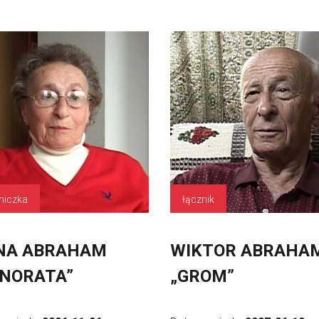
niczka
łącznik
NA ABRAHAM
WIKTOR ABRAHA
NORATA”
„GROM”