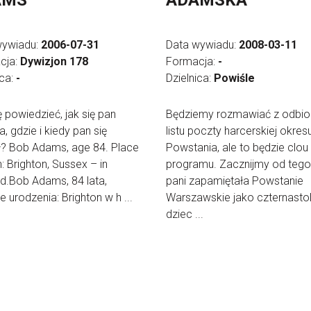
AMS
ADAMSKA
wywiadu:
2006-07-31
Data wywiadu:
2008-03-11
cja:
Dywizjon 178
Formacja:
-
ica:
-
Dzielnica:
Powiśle
 powiedzieć, jak się pan
Będziemy rozmawiać z odbio
, gdzie i kiedy pan się
listu poczty harcerskiej okres
ł? Bob Adams, age 84. Place
Powstania, ale to będzie clou
h: Brighton, Sussex – in
programu. Zacznijmy od tego
d.Bob Adams, 84 lata,
pani zapamiętała Powstanie
e urodzenia: Brighton w h ...
Warszawskie jako czternastol
dziec ...