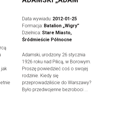
ADAMSKI „ADAM”
Data wywiadu:
2012-01-25
Formacja:
Batalion „Wigry”
Dzielnica:
Stare Miasto,
Śródmieście Północne
rcą
u
Adamski, urodzony 26 stycznia
1926 roku nad Pilicą, w Borowym.
 jak
Proszę powiedzieć coś o swojej
rodzinie. Kiedy się
etnie
przeprowadziliście do Warszawy?
Było przedwojenne bezroboci ...