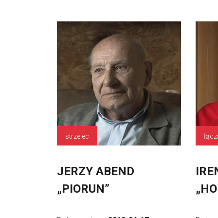
strzelec
łącz
JERZY ABEND
IRE
„PIORUN”
„HO