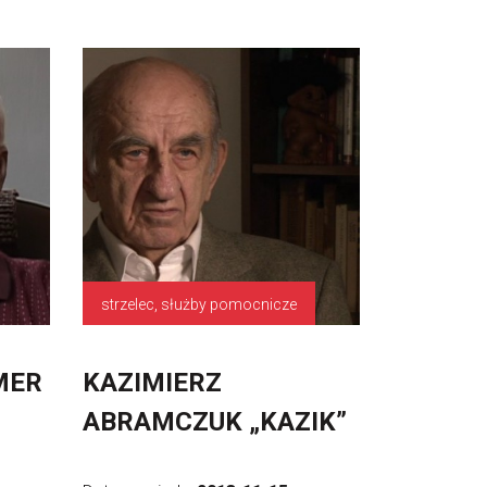
strzelec, służby pomocnicze
MER
KAZIMIERZ
ABRAMCZUK „KAZIK”