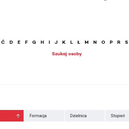
Ć
D
E
F
G
H
I
J
K
L
Ł
M
N
O
P
R
S
Szukaj osoby
Formacja
Dzielnica
Stopień