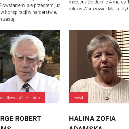
miejscu? Dokładnie 4 marca 
Powstaniem, ale przedtem już
roku w Warszawie. Matka był .
w konspiracji w harcerstwie,
 zastę ...
nt flying officer, lotnik
cywil
RGE ROBERT
HALINA ZOFIA