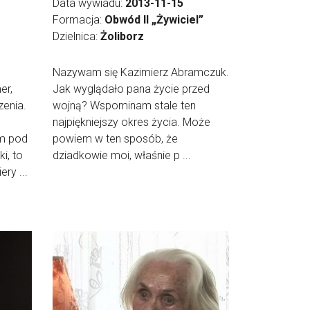
Data wywiadu:
2013-11-15
Formacja:
Obwód II „Żywiciel”
Dzielnica:
Żoliborz
Nazywam się Kazimierz Abramczuk.
er,
Jak wyglądało pana życie przed
zenia.
wojną? Wspominam stale ten
najpiękniejszy okres życia. Może
m pod
powiem w ten sposób, że
i, to
dziadkowie moi, właśnie p ...
ry ...