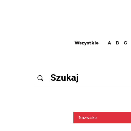
Wszystkie
A
B
C
Nazwisko