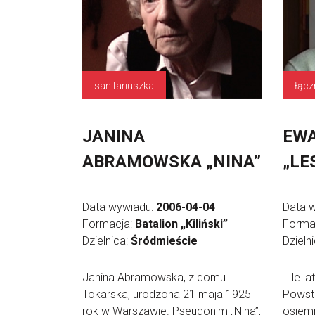
sanitariuszka
łącz
JANINA
EW
ABRAMOWSKA „NINA”
„LE
Data wywiadu:
2006-04-04
Data 
Formacja:
Batalion „Kiliński”
Forma
Dzielnica:
Śródmieście
Dzieln
Janina Abramowska, z domu
Ile la
Tokarska, urodzona 21 maja 1925
Powst
rok w Warszawie. Pseudonim „Nina”,
osiemn