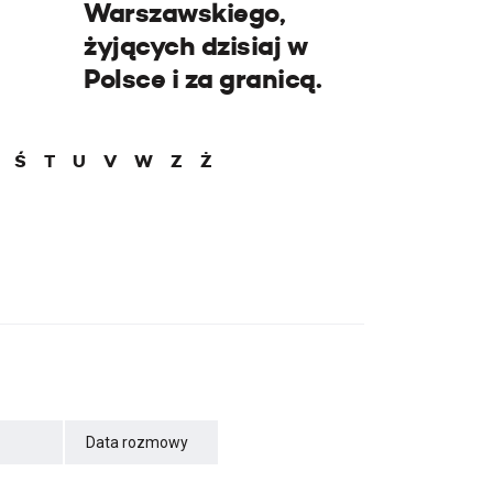
Warszawskiego,
żyjących dzisiaj w
Polsce i za granicą.
Ś
T
U
V
W
Z
Ż
Data rozmowy