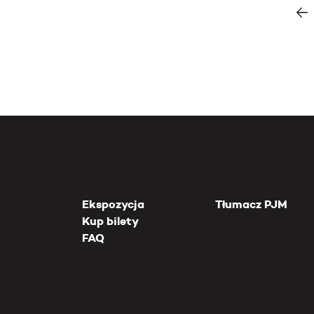
Ekspozycja
Tłumacz PJM
Kup bilety
FAQ