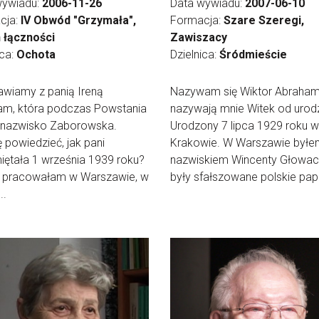
wywiadu:
2006-11-26
Data wywiadu:
2007-06-10
cja:
IV Obwód "Grzymała",
Formacja:
Szare Szeregi,
n łączności
Zawiszacy
ica:
Ochota
Dzielnica:
Śródmieście
wiamy z panią Ireną
Nazywam się Wiktor Abraham
am, która podczas Powstania
nazywają mnie Witek od urod
a nazwisko Zaborowska.
Urodzony 7 lipca 1929 roku w
 powiedzieć, jak pani
Krakowie. W Warszawie byłe
ętała 1 września 1939 roku?
nazwiskiem Wincenty Głowack
 pracowałam w Warszawie, w
były sfałszowane polskie papie
..