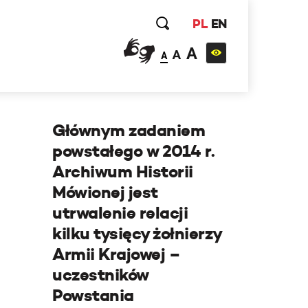
PL
EN
A
A
A
Głównym zadaniem
powstałego w 2014 r.
Archiwum Historii
Mówionej jest
utrwalenie relacji
kilku tysięcy żołnierzy
Armii Krajowej –
uczestników
Powstania