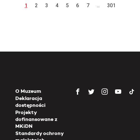
1
2
3
4
5
6
7
...
301
O Muzeum
Deklaracja
dostępności
Projekty
dofinansowane z
MKiDN
Standardy ochrony