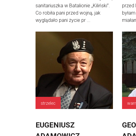
sanitariuszka w Batalionie „Kiliński”.
przed 
Co robiła pani przed wojną, jak
byłam 
wyglądało pani życie pr ...
miałam
strzelec
warra
EUGENIUSZ
GEO