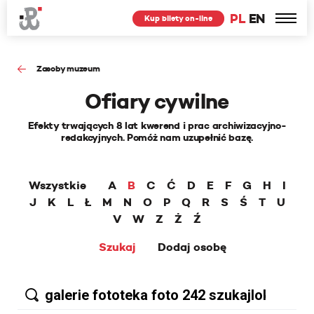
PL
EN
Kup bilety on-line
Zasoby muzeum
Ofiary cywilne
Efekty trwających 8 lat kwerend i prac archiwizacyjno-
redakcyjnych. Pomóż nam uzupełnić bazę.
Wszystkie
A
B
C
Ć
D
E
F
G
H
I
J
K
L
Ł
M
N
O
P
Q
R
S
Ś
T
U
V
W
Z
Ż
Ź
Szukaj
Dodaj osobę