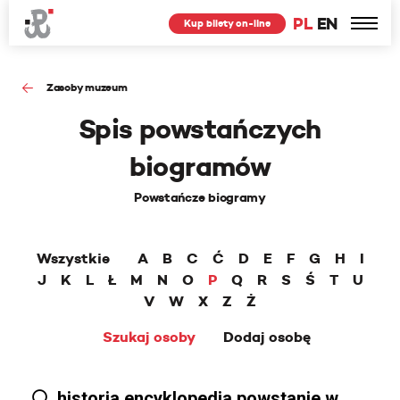
PL
EN
Kup bilety on-line
Zasoby muzeum
Spis powstańczych
biogramów
Powstańcze biogramy
Wszystkie
A
B
C
Ć
D
E
F
G
H
I
J
K
L
Ł
M
N
O
P
Q
R
S
Ś
T
U
V
W
X
Z
Ż
Szukaj osoby
Dodaj osobę