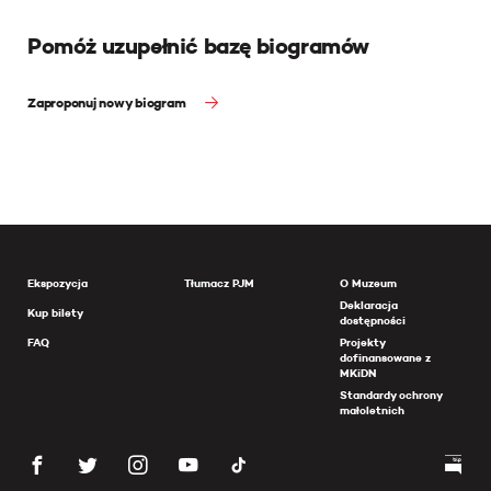
Pomóż uzupełnić bazę biogramów
Zaproponuj nowy biogram
Ekspozycja
Tłumacz PJM
O Muzeum
Deklaracja
Kup bilety
dostępności
FAQ
Projekty
dofinansowane z
MKiDN
Standardy ochrony
małoletnich