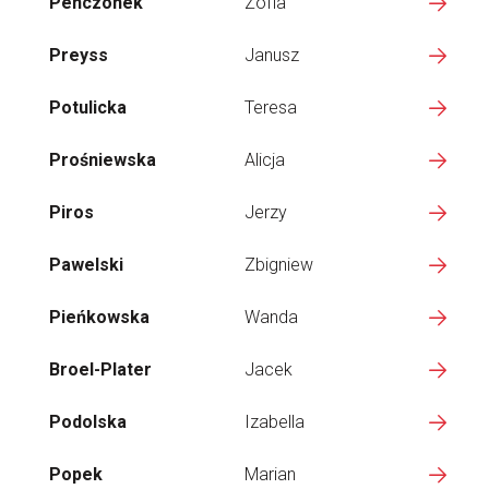
Penczonek
Zofia
Preyss
Janusz
Potulicka
Teresa
Prośniewska
Alicja
Piros
Jerzy
Pawelski
Zbigniew
Pieńkowska
Wanda
Broel-Plater
Jacek
Podolska
Izabella
Popek
Marian