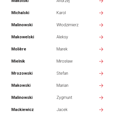
Makólski
Andrzej
Michalski
Karol
Malinowski
Włodzimierz
Makowelski
Aleksy
Molière
Marek
Mielnik
Mirosław
Mrozowski
Stefan
Makowski
Marian
Malinowski
Zygmunt
Mackiewicz
Jacek