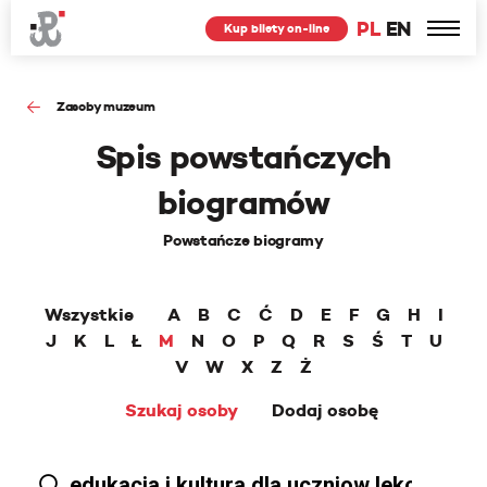
PL
EN
Kup bilety on-line
Zasoby muzeum
Spis powstańczych
biogramów
Powstańcze biogramy
Wszystkie
A
B
C
Ć
D
E
F
G
H
I
J
K
L
Ł
M
N
O
P
Q
R
S
Ś
T
U
V
W
X
Z
Ż
Szukaj osoby
Dodaj osobę