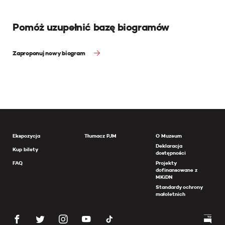
Pomóż uzupełnić bazę biogramów
Zaproponuj nowy biogram
Ekspozycja
Tłumacz PJM
O Muzeum
Deklaracja
Kup bilety
dostępności
FAQ
Projekty
dofinansowane z
MKiDN
Standardy ochrony
małoletnich