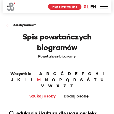
PL
EN
Kup bilety on-line
Zasoby muzeum
Spis powstańczych
biogramów
Powstańcze biogramy
Wszystkie
A
B
C
Ć
D
E
F
G
H
I
J
K
L
Ł
M
N
O
P
Q
R
S
Ś
T
U
V
W
X
Z
Ż
Szukaj osoby
Dodaj osobę