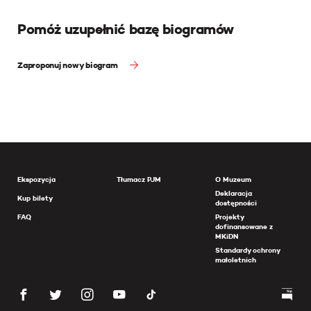
Pomóż uzupełnić bazę biogramów
Zaproponuj nowy biogram
Ekspozycja
Tłumacz PJM
O Muzeum
Deklaracja
Kup bilety
dostępności
FAQ
Projekty
dofinansowane z
MKiDN
Standardy ochrony
małoletnich