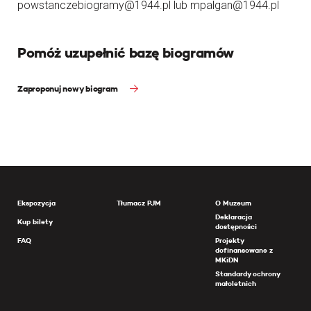
powstanczebiogramy@1944.pl lub mpalgan@1944.pl
Pomóż uzupełnić bazę biogramów
Zaproponuj nowy biogram
Ekspozycja
Tłumacz PJM
O Muzeum
Deklaracja
Kup bilety
dostępności
FAQ
Projekty
dofinansowane z
MKiDN
Standardy ochrony
małoletnich