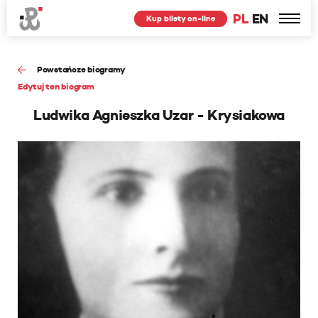
PL
EN
Kup bilety on-line
Powstańcze biogramy
Edytuj ten biogram
Ludwika Agnieszka Uzar - Krysiakowa