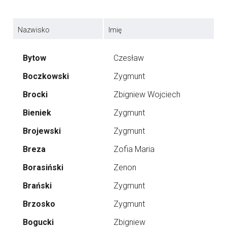
Nazwisko
Imię
Bytow
Czesław
Boczkowski
Zygmunt
Brocki
Zbigniew Wojciech
Bieniek
Zygmunt
Brojewski
Zygmunt
Breza
Zofia Maria
Borasiński
Zenon
Brański
Zygmunt
Brzosko
Zygmunt
Bogucki
Zbigniew