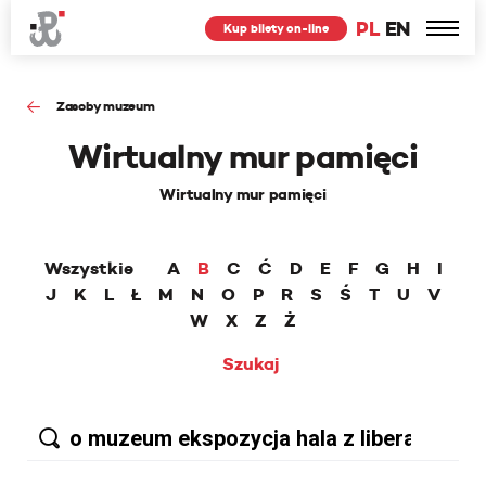
PL
EN
Kup bilety on-line
Zasoby muzeum
Wirtualny mur pamięci
Wirtualny mur pamięci
Wszystkie
A
B
C
Ć
D
E
F
G
H
I
J
K
L
Ł
M
N
O
P
R
S
Ś
T
U
V
W
X
Z
Ż
Szukaj