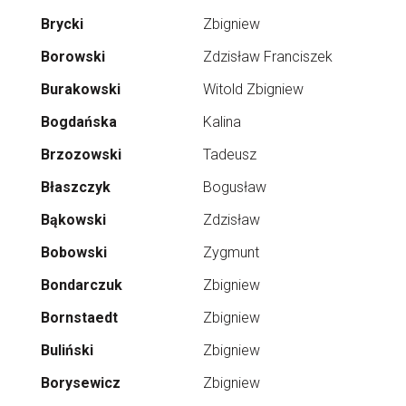
Brycki
Zbigniew
Borowski
Zdzisław Franciszek
Burakowski
Witold Zbigniew
Bogdańska
Kalina
Brzozowski
Tadeusz
Błaszczyk
Bogusław
Bąkowski
Zdzisław
Bobowski
Zygmunt
Bondarczuk
Zbigniew
Bornstaedt
Zbigniew
Buliński
Zbigniew
Borysewicz
Zbigniew