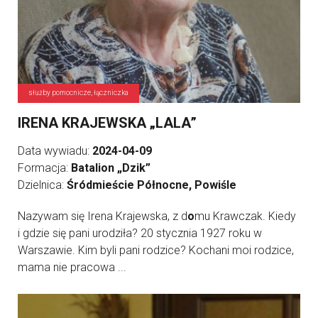
służby pomocnicze, łączniczka
IRENA KRAJEWSKA „LALA”
Data wywiadu:
2024-04-09
Formacja:
Batalion „Dzik”
Dzielnica:
Śródmieście Północne, Powiśle
Nazywam się Irena Krajewska, z d
o
mu Krawczak. Kiedy
i gdzie się pani urodziła? 20 stycznia 1927 roku w
Warszawie. Kim byli pani rodzice? Kochani moi rodzice,
mama nie pracowa ...