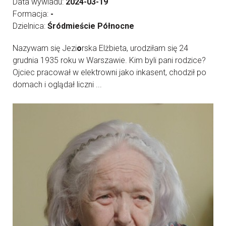
Data wywiadu:
2024-03-19
Formacja:
-
Dzielnica:
Śródmieście Północne
Nazywam się Jezi
o
rska Elżbieta, urodziłam się 24
grudnia 1935 roku w Warszawie. Kim byli pani rodzice?
Ojciec pracował w elektrowni jako inkasent, chodził po
domach i oglądał liczni ...