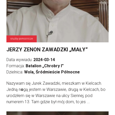
służby pomocnicze
JERZY ZENON ZAWADZKI „MAŁY”
Data wywiadu:
2024-03-14
Formacja:
Batalion „Chrobry I”
Dzielnica:
Wola, Śródmieście Północne
Nazywam się Jurek Zawadzki, mieszkam w Kielcach.
Jedną n
o
gą jestem w Warszawie, drugą w Kielcach, bo
urodziłem się w Warszawie na ulicy Siennej, pod
numerem 13. Tam gdzie był mój dom, to jes ...