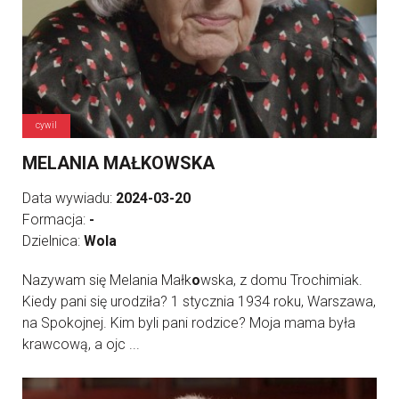
cywil
MELANIA MAŁKOWSKA
Data wywiadu:
2024-03-20
Formacja:
-
Dzielnica:
Wola
Nazywam się Melania Małk
o
wska, z domu Trochimiak.
Kiedy pani się urodziła? 1 stycznia 1934 roku, Warszawa,
na Spokojnej. Kim byli pani rodzice? Moja mama była
krawcową, a ojc ...