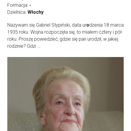
Formacja:
-
Dzielnica:
Włochy
Nazywam się Gabriel Stypiński, data ur
o
dzenia 18 marca
1935 roku. Wojna rozpoczęła się, to miałem cztery i pół
roku. Proszę powiedzieć, gdzie się pan urodził, w jakiej
rodzinie? Gdzi ...