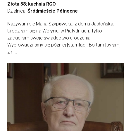
Złota 58; kuchnia RGO
Dzielnica:
Śródmieście Północne
Nazywam się Maria Szyp
o
wska, z domu Jabłońska.
Urodziłam się na Wołyniu, w Piatydniach. Tylko
zatraciłam swoje świadectwo urodzenia.
Wyprowadziliśmy się później [stamtąd]. Bo tam [byłam]
z r ...