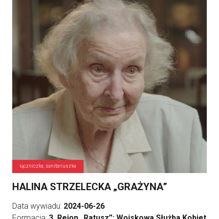
łączniczka, sanitariuszka
HALINA STRZELECKA „GRAŻYNA”
Data wywiadu:
2024-06-26
Formacja:
3. Rejon „Ratusz”; Wojskowa Służba Kobiet