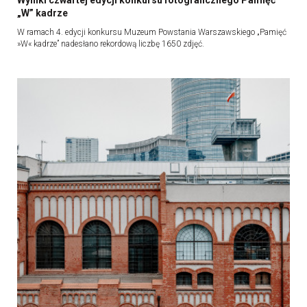
Wyniki czwartej edycji konkursu fotograficznego Pamięć
„W” kadrze
W ramach 4. edycji konkursu Muzeum Powstania Warszawskiego „Pamięć
»W« kadrze” nadesłano rekordową liczbę 1650 zdjęć.