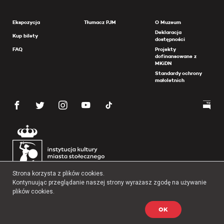
Ekspozycja
Tłumacz PJM
O Muzeum
Deklaracja
Kup bilety
dostępności
FAQ
Projekty
dofinansowane z
MKiDN
Standardy ochrony
małoletnich
Strona korzysta z plików cookies.
Kontynuując przeglądanie naszej strony wyrażasz zgodę na używanie
plików cookies.
OK
Copyright 2026 Muzeum Powstania Warszawskiego