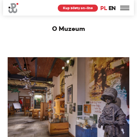
PL
EN
Kup bilety on-line
O Muzeum