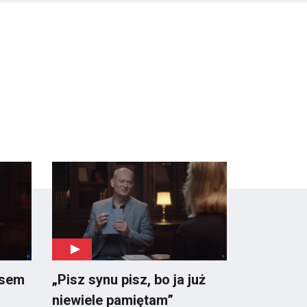
esem
„Pisz synu pisz, bo ja już
niewiele pamiętam”