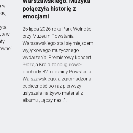
Warszawskiego. Muzyka
a w
połączyła historię z
iej
emocjami
yta
25 lipca 2026 roku Park Wolności
, a w
przy Muzeum Powstania
nty
Warszawskiego stał się miejscem
ównej
wyjątkowego muzycznego
wydarzenia. Premierowy koncert
Błażeja Króla zainaugurował
obchody 82. rocznicy Powstania
Warszawskiego, a zgromadzona
publiczność po raz pierwszy
usłyszała na żywo materiał z
albumu „Łączy nas…”.