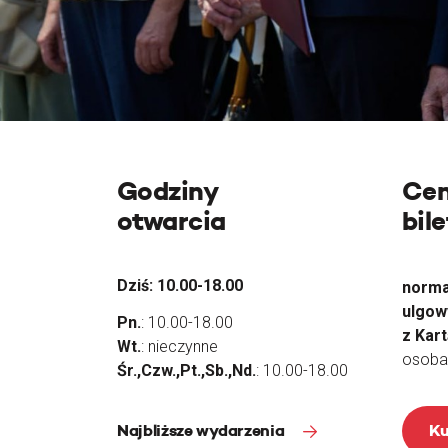
Godziny
Ce
otwarcia
bil
Dziś:
10.00-18.00
norma
ulgow
Pn.
: 10.00-18.00
z Kar
Wt.
: nieczynne
osoba
Śr.,Czw.,Pt.,Sb.,Nd.
: 10.00-18.00
Najbliższe wydarzenia
Ku