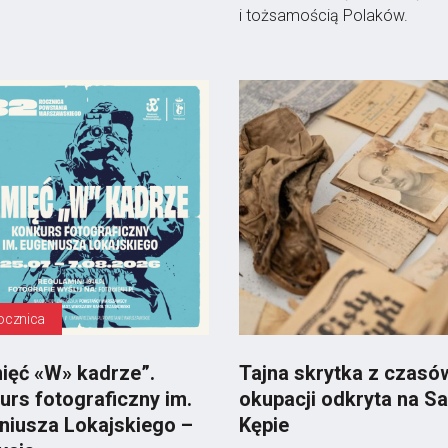
i tożsamością Polaków.
rocznica
ięć «W» kadrze”.
Tajna skrytka z czasó
urs fotograficzny im.
okupacji odkryta na Sa
niusza Lokajskiego –
Kępie