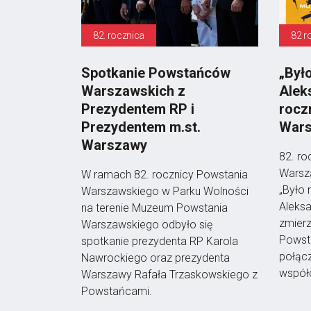
82. rocznica
82 r
Spotkanie Powstańców
„Był
Warszawskich z
Alek
Prezydentem RP i
rocz
Prezydentem m.st.
Wars
Warszawy
82. ro
Warsz
W ramach 82. rocznicy Powstania
„Było 
Warszawskiego w Parku Wolności
Aleksa
na terenie Muzeum Powstania
zmierz
Warszawskiego odbyło się
Powst
spotkanie prezydenta RP Karola
połącze
Nawrockiego oraz prezydenta
współc
Warszawy Rafała Trzaskowskiego z
Powstańcami.