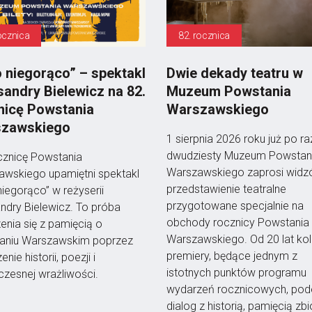
ocznica
82. rocznica
o niegorąco” – spektakl
Dwie dekady teatru w
sandry Bielewicz na 82.
Muzeum Powstania
nicę Powstania
Warszawskiego
zawskiego
1 sierpnia 2026 roku już po ra
dwudziesty Muzeum Powstan
cznicę Powstania
Warszawskiego zaprosi widz
awskiego upamiętni spektakl
przedstawienie teatralne
niegorąco” w reżyserii
przygotowane specjalnie na
ndry Bielewicz. To próba
obchody rocznicy Powstania
enia się z pamięcią o
Warszawskiego. Od 20 lat kol
aniu Warszawskim poprzez
premiery, będące jednym z
nie historii, poezji i
istotnych punktów programu
zesnej wrażliwości.
wydarzeń rocznicowych, pod
dialog z historią, pamięcią z