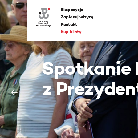
Ekspozycja
Zaplanuj wizytę
Kontakt
Kup bilety
Spotkanie
z Prezyden