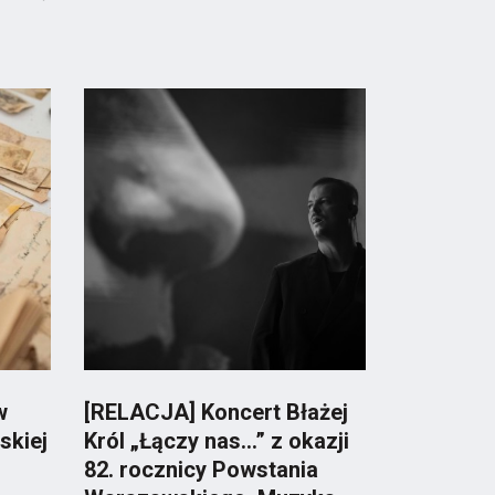
w
[RELACJA] Koncert Błażej
skiej
Król „Łączy nas…” z okazji
82. rocznicy Powstania