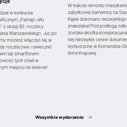
ycja
W trakcie remontu mieszkani
zabytkowej kamienicy na Sask
ział w konkursie
Kępie dokonano niezwykłego
raficznym „Pamięć «W»
znaleziska! Pod podłogą odkr
” z okazji 82. rocznicy
została skrytka konspiracyjna
ania Warszawskiego. Już po
niej niezwykle cenne dokume
smy możesz włączyć się w
wytworzone w Komendzie Gł
y rocznicowe i uwiecznić
Armii Krajowej.
tem lub smartfonem
owość tych chwil w
ym miejscu na świecie!
Wszystkie wydarzenia