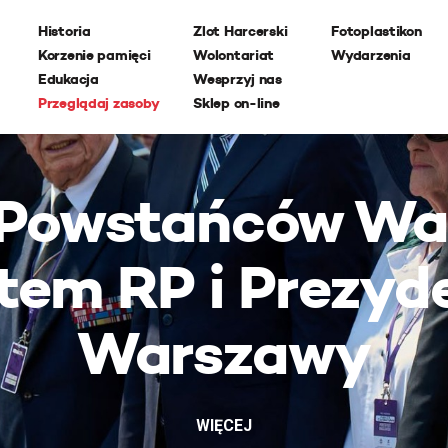
Historia
Zlot Harcerski
Fotoplastikon
Korzenie pamięci
Wolontariat
Wydarzenia
Edukacja
Wesprzyj nas
Przeglądaj zasoby
Sklep on-line
 Powstańców Wa
tem RP i Prezyd
Warszawy
WIĘCEJ