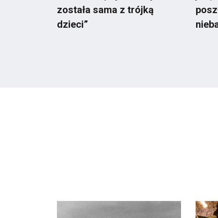
została sama z trójką
posz
dzieci”
nieb