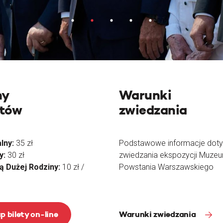
ny
Warunki
etów
zwiedzania
lny:
35 zł
Podstawowe informacje dot
y:
30 zł
zwiedzania ekspozycji Muze
tą Dużej Rodziny:
10 zł /
Powstania Warszawskiego
p bilety on-line
Warunki zwiedzania