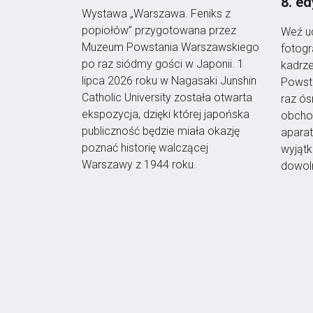
8. ed
Wystawa „Warszawa. Feniks z
popiołów” przygotowana przez
Weź ud
Muzeum Powstania Warszawskiego
fotog
po raz siódmy gości w Japonii. 1
kadrze
lipca 2026 roku w Nagasaki Junshin
Powst
Catholic University została otwarta
raz ó
ekspozycja, dzięki której japońska
obchod
publiczność będzie miała okazję
apara
poznać historię walczącej
wyjątk
Warszawy z 1944 roku.
dowoln