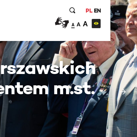
PL
EN
A
A
A
rszawskich
entem m.st.