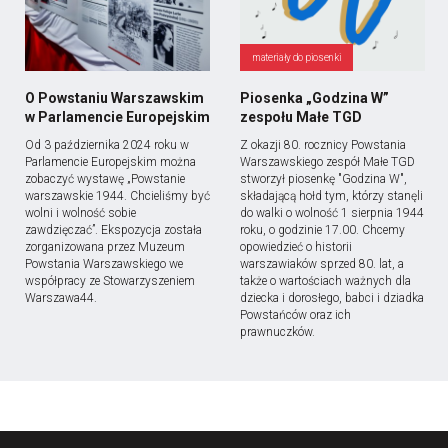
materiały do piosenki
O Powstaniu Warszawskim
Piosenka „Godzina W”
w Parlamencie Europejskim
zespołu Małe TGD
Od 3 października 2024 roku w
Z okazji 80. rocznicy Powstania
Parlamencie Europejskim można
Warszawskiego zespół Małe TGD
zobaczyć wystawę „Powstanie
stworzył piosenkę "Godzina W",
warszawskie 1944. Chcieliśmy być
składającą hołd tym, którzy stanęli
wolni i wolność sobie
do walki o wolność 1 sierpnia 1944
zawdzięczać”. Ekspozycja została
roku, o godzinie 17.00. Chcemy
zorganizowana przez Muzeum
opowiedzieć o historii
Powstania Warszawskiego we
warszawiaków sprzed 80. lat, a
współpracy ze Stowarzyszeniem
także o wartościach ważnych dla
Warszawa44.
dziecka i dorosłego, babci i dziadka
Powstańców oraz ich
prawnuczków.