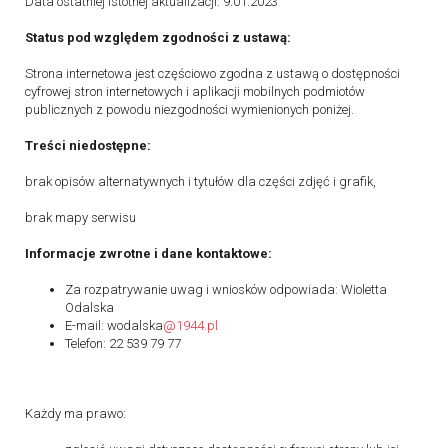
Data ostatniej istotnej aktualizacji: 9.01.2023
Status pod względem zgodności z ustawą:
Strona internetowa jest częściowo zgodna z ustawą o dostępności
cyfrowej stron internetowych i aplikacji mobilnych podmiotów
publicznych z powodu niezgodności wymienionych poniżej.
Treści niedostępne:
brak opisów alternatywnych i tytułów dla części zdjęć i grafik,
brak mapy serwisu
Informacje zwrotne i dane kontaktowe:
Za rozpatrywanie uwag i wniosków odpowiada: Wioletta
Odalska
E-mail: wodalska
@1944.pl
Telefon: 22 539 79 77
Każdy ma prawo: