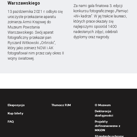
Warszawskiego
Za nami gala finałowa 3. edycji
konkursu fotograficznego „Pamięć
13 października 2021 r. odbyło się
»W« kadrze”. W jej trakcie laureaci,
uroczyste przekazanie aparatu
których prace okazały się
żołnierza Armii Krajowej do
najlepszymi spośród 1400
Muzeum Powstania
nadesłanych zdjęć, odebrali
Warszawskiego. Swój aparat
dyplomy oraz nagrody.
fotograficzny przekazał pan
Ryszard Witkowski „Orliński”,
który jako żołnierz NOW i AK
fotografował nim przez cały okres II
wojny światowej.
Ekspozycja
Tłumacz PJM
O Muzeum
Deklaracja
Kup bilety
dostępności
FAQ
Projekty
dofinansowane z
MKiDN
Standardy ochrony