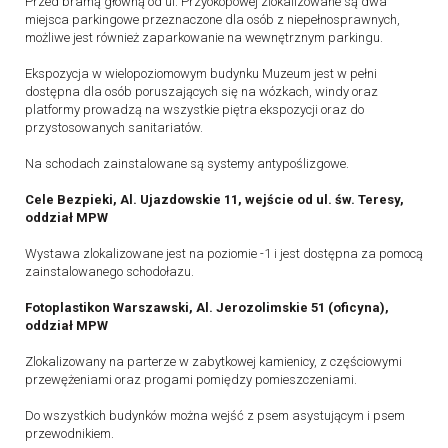
Przed bramą główną od ul. Przyokopowej zlokalizowane są dwa
miejsca parkingowe przeznaczone dla osób z niepełnosprawnych,
możliwe jest również zaparkowanie na wewnętrznym parkingu.
Ekspozycja w wielopoziomowym budynku Muzeum jest w pełni
dostępna dla osób poruszających się na wózkach, windy oraz
platformy prowadzą na wszystkie piętra ekspozycji oraz do
przystosowanych sanitariatów.
Na schodach zainstalowane są systemy antypoślizgowe.
Cele Bezpieki, Al. Ujazdowskie 11, wejście od ul. św. Teresy,
oddział MPW
Wystawa zlokalizowane jest na poziomie -1 i jest dostępna za pomocą
zainstalowanego schodołazu.
Fotoplastikon Warszawski, Al. Jerozolimskie 51 (oficyna),
oddział MPW
Zlokalizowany na parterze w zabytkowej kamienicy, z częściowymi
przewężeniami oraz progami pomiędzy pomieszczeniami.
Do wszystkich budynków można wejść z psem asystującym i psem
przewodnikiem.