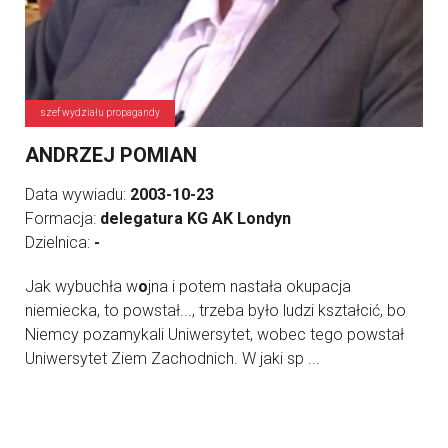
szef wydziału propagandy
ANDRZEJ POMIAN
Data wywiadu:
2003-10-23
Formacja:
delegatura KG AK Londyn
Dzielnica:
-
Jak wybuchła w
o
jna i potem nastała okupacja
niemiecka, to powstał..., trzeba było ludzi kształcić, bo
Niemcy pozamykali Uniwersytet, wobec tego powstał
Uniwersytet Ziem Zachodnich. W jaki sp ...