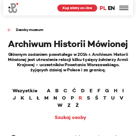
PL
EN
Kup bilety on-line
Zasoby muzeum
Archiwum Historii Mówionej
Głównym zadaniem powstałego w 2014 r. Archiwum Historii
Mówionej jest utrwalenie relacji kilku tysięcy żołnierzy Armii
Krajowej – uczestników Powstania Warszawskiego,
żyjących dzisiaj w Polsce i za granicą.
Wszystkie
A
B
C
Ć
D
E
F
G
H
I
J
K
L
Ł
M
N
O
P
R
S
Ś
T
U
V
W
Z
Ż
Szukaj osoby