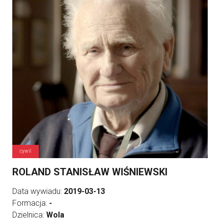
cywil
ROLAND STANISŁAW WIŚNIEWSKI
Data wywiadu:
2019-03-13
Formacja:
-
Dzielnica:
Wola