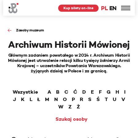
PL
EN
Kup bilety on-line
Zasoby muzeum
Archiwum Historii Mówionej
Głównym zadaniem powstałego w 2014 r. Archiwum Historii
Mówionej jest utrwalenie relacji kilku tysięcy żołnierzy Armii
Krajowej – uczestników Powstania Warszawskiego,
żyjących dzisiaj w Polsce i za granicą.
Wszystkie
A
B
C
Ć
D
E
F
G
H
I
J
K
L
Ł
M
N
O
P
R
S
Ś
T
U
V
W
Z
Ż
Szukaj osoby