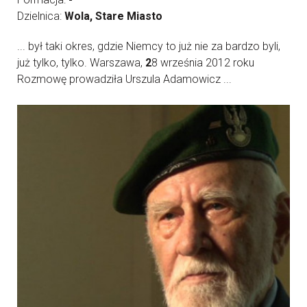
Dzielnica:
Wola, Stare Miasto
... był taki okres, gdzie Niemcy to już nie za bardzo byli,
już tylko, tylko. Warszawa,
2
8 września 2012 roku
Rozmowę prowadziła Urszula Adamowicz ...