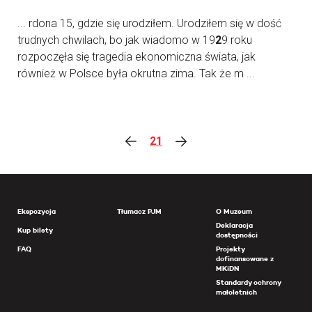
... rdona 15, gdzie się urodziłem. Urodziłem się w dość
trudnych chwilach, bo jak wiadomo w 19
2
9 roku
rozpoczęła się tragedia ekonomiczna świata, jak
również w Polsce była okrutna zima. Tak że m ...
21
Ekspozycja
Tłumacz PJM
O Muzeum
Deklaracja
Kup bilety
dostępności
FAQ
Projekty
dofinansowane z
MKiDN
Standardy ochrony
małoletnich