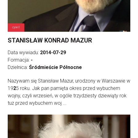
cywil
STANISŁAW KONRAD MAZUR
Data wywiadu:
2014-07-29
Formacja:
-
Dzielnica:
Śródmieście Północne
Nazywam się Stanisław Mazur, urodzony w Warszawie w
19
2
5 roku. Jak pan pamięta okres przed wybuchem
wojny, czyli wrzesień, w ogóle trzydziesty dziewiąty rok
tuż przed wybuchem woj ...