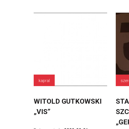
kapral
sze
WITOLD GUTKOWSKI
STA
„VIS”
SZC
„GE