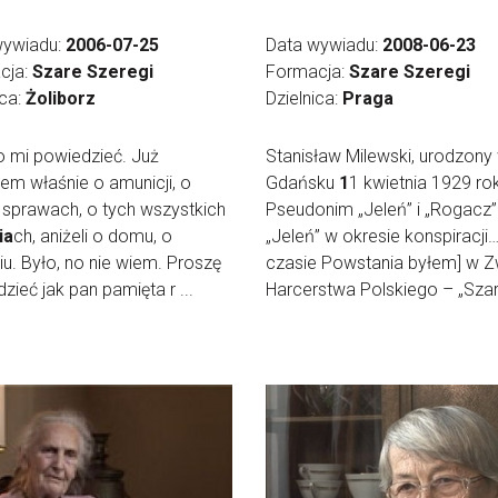
wywiadu:
2006-07-25
Data wywiadu:
2008-06-23
cja:
Szare Szeregi
Formacja:
Szare Szeregi
ica:
Żoliborz
Dzielnica:
Praga
no mi powiedzieć. Już
Stanisław Milewski, urodzony
em właśnie o amunicji, o
Gdańsku
1
1 kwietnia 1929 ro
 sprawach, o tych wszystkich
Pseudonim „Jeleń” i „Rogacz”
ia
ch, aniżeli o domu, o
„Jeleń” w okresie konspiracji
iu. Było, no nie wiem. Proszę
czasie Powstania byłem] w Z
zieć jak pan pamięta r ...
Harcerstwa Polskiego – „Szare