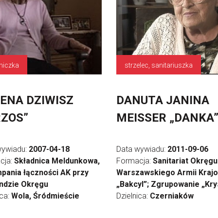
niczka
strzelec, sanitariuszka
ENA DZIWISZ
DANUTA JANINA
ZOS”
MEISSER „DANKA
wywiadu:
2007-04-18
Data wywiadu:
2011-09-06
cja:
Składnica Meldunkowa,
Formacja:
Sanitariat Okręgu
mpania łączności AK przy
Warszawskiego Armii Kraj
dzie Okręgu
„Bakcyl”; Zgrupowanie „Kry
ica:
Wola, Śródmieście
Dzielnica:
Czerniaków