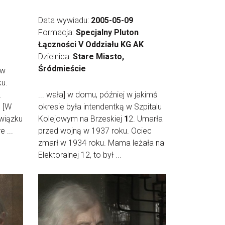
Data wywiadu:
2005-05-09
Formacja:
Specjalny Pluton
Łączności V Oddziału KG AK
Dzielnica:
Stare Miasto,
Śródmieście
 w
ku.
.
... wała] w domu, później w jakimś
… [W
okresie była intendentką w Szpitalu
wiązku
Kolejowym na Brzeskiej
1
2. Umarła
 ...
przed wojną w 1937 roku. Ociec
zmarł w 1934 roku. Mama leżała na
Elektoralnej 12, to był ...