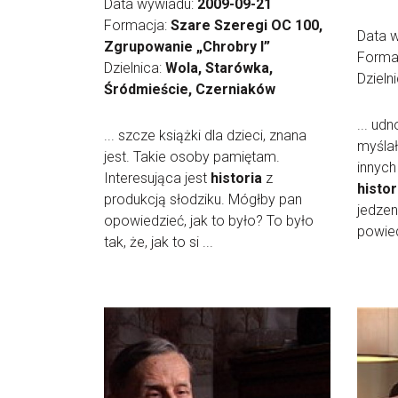
Data wywiadu:
2009-09-21
Formacja:
Szare Szeregi OC 100,
Data 
Zgrupowanie „Chrobry I”
Forma
Dzielnica:
Wola, Starówka,
Dzieln
Śródmieście, Czerniaków
... ud
... szcze książki dla dzieci, znana
myślał
jest. Takie osoby pamiętam.
innych
Interesująca jest
historia
z
histor
produkcją słodziku. Mógłby pan
jedzen
opowiedzieć, jak to było? To było
powied
tak, że, jak to si ...