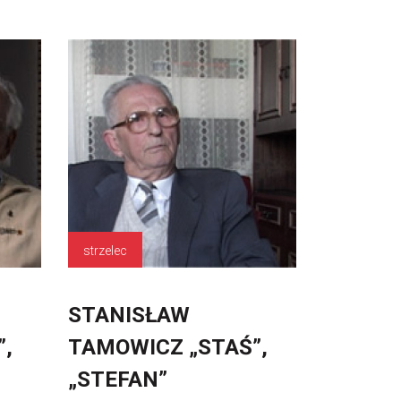
strzelec
STANISŁAW
”,
TAMOWICZ „STAŚ”,
„STEFAN”