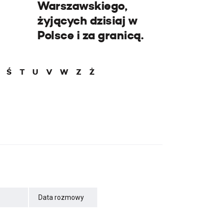
Warszawskiego,
żyjących dzisiaj w
Polsce i za granicą.
Ś
T
U
V
W
Z
Ż
Data rozmowy