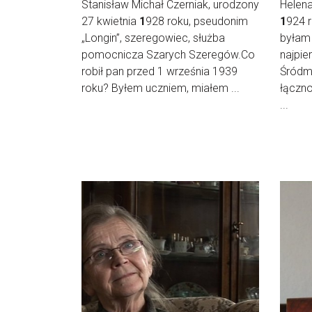
Stanisław Michał Czerniak, urodzony
Helena
27 kwietnia
1
928 roku, pseudonim
1
924 
„Longin”, szeregowiec, służba
byłam
pomocnicza Szarych Szeregów.Co
najpie
robił pan przed 1 września 1939
Śródm
roku? Byłem uczniem, miałem ...
łączno
...