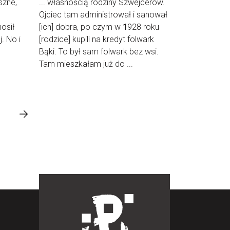
szne,
... własnością rodziny Szwejcerów.
Ojciec tam administrował i sanował
nosił
[ich] dobra, po czym w
1
928 roku
j. No i
[rodzice] kupili na kredyt folwark
Bąki. To był sam folwark bez wsi.
Tam mieszkałam już do ...