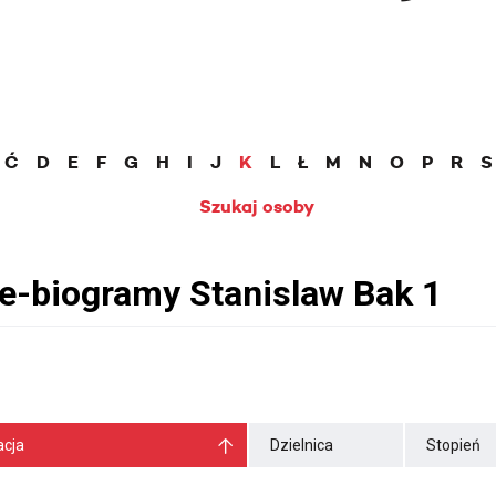
Ć
D
E
F
G
H
I
J
K
L
Ł
M
N
O
P
R
S
Szukaj osoby
cja
Dzielnica
Stopień