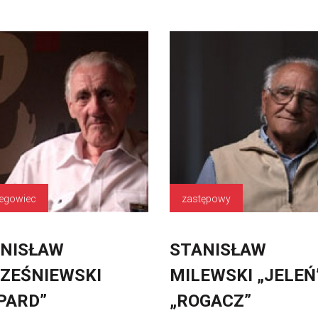
regowiec
zastępowy
NISŁAW
STANISŁAW
ZEŚNIEWSKI
MILEWSKI „JELEŃ
PARD”
„ROGACZ”