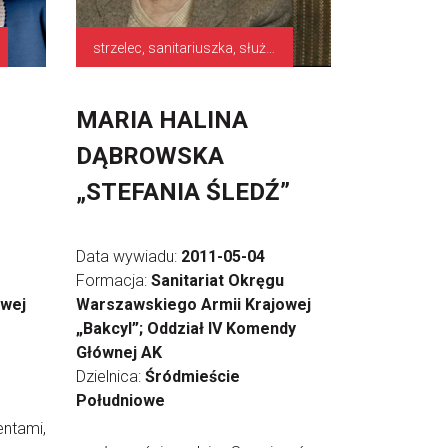
strzelec, sanitariuszka, służby pomocnicze
MARIA HALINA
DĄBROWSKA
„STEFANIA ŚLEDŹ”
Data wywiadu:
2011-05-04
Formacja:
Sanitariat Okręgu
owej
Warszawskiego Armii Krajowej
„Bakcyl”; Oddział IV Komendy
Głównej AK
Dzielnica:
Śródmieście
Południowe
entami,