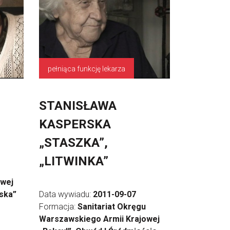
pełniąca funkcję lekarza
STANISŁAWA
”
KASPERSKA
„STASZKA”,
„LITWINKA”
owej
ska”
Data wywiadu:
2011-09-07
Formacja:
Sanitariat Okręgu
Warszawskiego Armii Krajowej