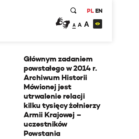
PL
EN
A
A
A
Głównym zadaniem
powstałego w 2014 r.
Archiwum Historii
Mówionej jest
utrwalenie relacji
kilku tysięcy żołnierzy
Armii Krajowej –
uczestników
Powstania