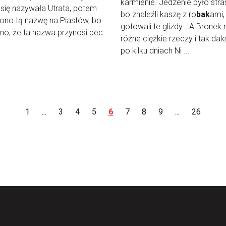
karmienie. Jedzenie było stra
się nazywała Utrata, potem
bo znaleźli kaszę z ro
bak
ami,
ono tą nazwę na Piastów, bo
gotowali te glizdy… A Bronek 
o, że ta nazwa przynosi pec
różne ciężkie rzeczy i tak dale
po kilku dniach Ni ...
1
...
3
4
5
6
7
8
9
...
26