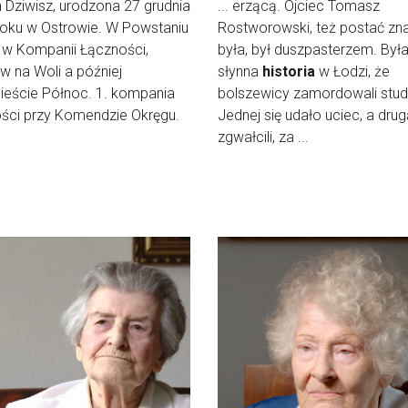
 Dziwisz, urodzona 27 grudnia
... erzącą. Ojciec Tomasz
roku w Ostrowie. W Powstaniu
Rostworowski, też postać zn
 w Kompanii Łączności,
była, był duszpasterzem. Był
rw na Woli a później
słynna
historia
w Łodzi, że
ieście Północ. 1. kompania
bolszewicy zamordowali stud
ści przy Komendzie Okręgu.
Jednej się udało uciec, a dru
zgwałcili, za ...