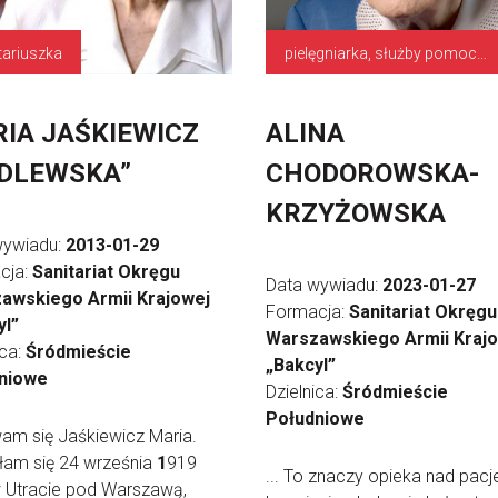
tariuszka
pielęgniarka, służby pomocnicze
IA JAŚKIEWICZ
ALINA
DLEWSKA”
CHODOROWSKA-
KRZYŻOWSKA
wywiadu:
2013-01-29
cja:
Sanitariat Okręgu
Data wywiadu:
2023-01-27
awskiego Armii Krajowej
Formacja:
Sanitariat Okręgu
yl”
Warszawskiego Armii Kraj
ica:
Śródmieście
„Bakcyl”
niowe
Dzielnica:
Śródmieście
Południowe
am się Jaśkiewicz Maria.
łam się 24 września
1
919
... To znaczy opieka nad pacj
 Utracie pod Warszawą,