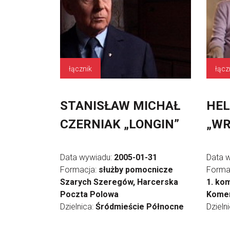
łącznik
łącz
STANISŁAW MICHAŁ
HEL
CZERNIAK „LONGIN”
„WR
Data wywiadu:
2005-01-31
Data 
Formacja:
służby pomocnicze
Forma
Szarych Szeregów, Harcerska
1. ko
Poczta Polowa
Komen
Dzielnica:
Śródmieście Północne
Dzieln