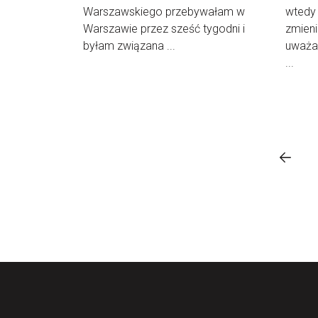
Warszawskiego przebywałam w
wtedy 
Warszawie przez sześć tygodni i
zmieni
byłam związana ...
uważan
...