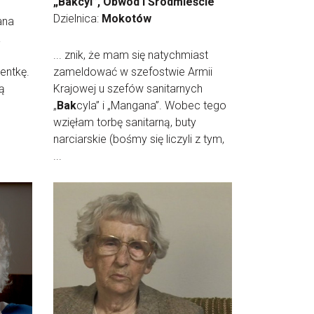
„Bakcyl”, Obwód I Śródmieście
Dzielnica:
Mokotów
ana
a
... znik, że mam się natychmiast
entkę.
zameldować w szefostwie Armii
gą
Krajowej u szefów sanitarnych
„
Bak
cyla” i „Mangana”. Wobec tego
wzięłam torbę sanitarną, buty
narciarskie (bośmy się liczyli z tym,
...