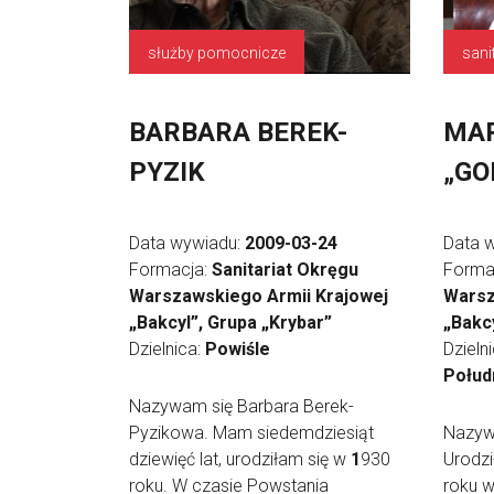
służby pomocnicze
sani
BARBARA BEREK-
MAR
PYZIK
„GO
Data wywiadu:
2009-03-24
Data 
Formacja:
Sanitariat Okręgu
Forma
Warszawskiego Armii Krajowej
Warsz
„Bakcyl”, Grupa „Krybar”
„Bakc
Dzielnica:
Powiśle
Dzieln
Połud
Nazywam się Barbara Berek-
Pyzikowa. Mam siedemdziesiąt
Nazyw
dziewięć lat, urodziłam się w
1
930
Urodzi
roku. W czasie Powstania
roku w