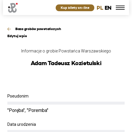
PL
EN
Kup bilety on-line
Baza grobów powstańczych
Edytuj wpis
Informacje o grobie Powstańca Warszawskiego
Adam Tadeusz Kozietulski
Pseudonim
"Poręba", "Poremba"
Data urodzenia