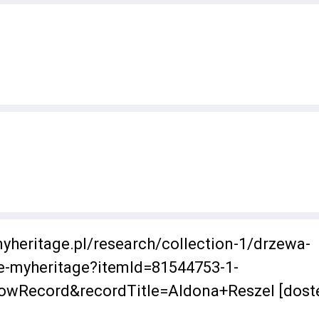
yheritage.pl/research/collection-1/drzewa-
e-myheritage?itemId=81544753-1-
owRecord&recordTitle=Aldona+Reszel [dost