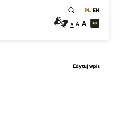
PL
EN
A
A
A
Edytuj wpis