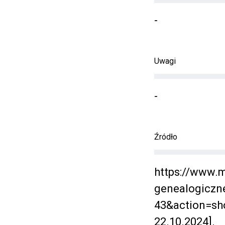
-
Uwagi
-
Źródło
https://www.m
genealogiczn
43&action=sh
22.10.2024].