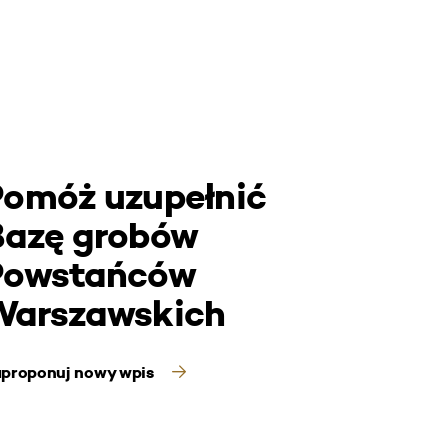
Pomóż uzupełnić
Bazę grobów
Powstańców
Warszawskich
proponuj nowy wpis