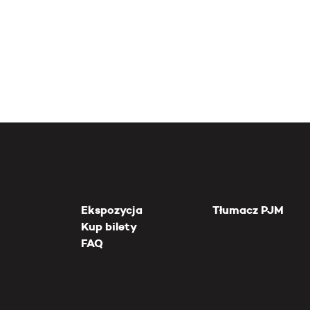
Ekspozycja
Tłumacz PJM
Kup bilety
FAQ