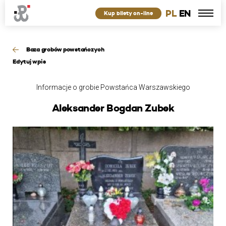
PL
EN
Kup bilety on-line
Baza grobów powstańczych
Edytuj wpis
Informacje o grobie Powstańca Warszawskiego
Aleksander Bogdan Zubek