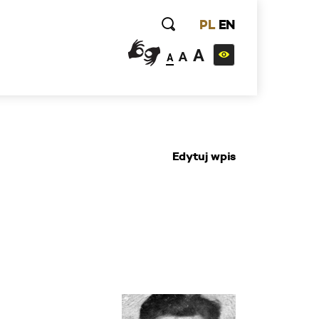
PL
EN
A
A
A
Edytuj wpis