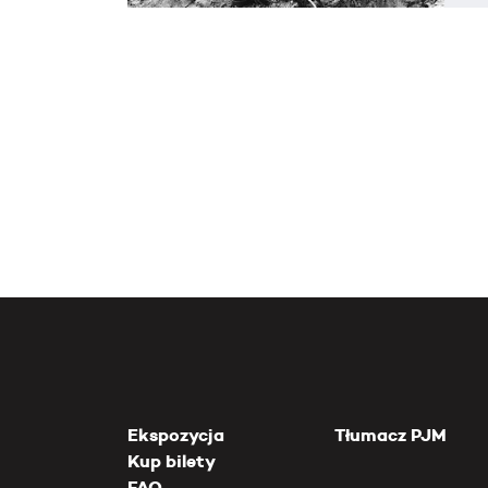
Ekspozycja
Tłumacz PJM
Kup bilety
FAQ