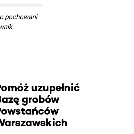
go pochowani
wnik
Pomóż uzupełnić
Bazę grobów
Powstańców
Warszawskich