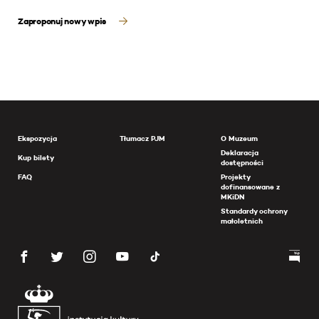
Zaproponuj nowy wpis
Ekspozycja
Tłumacz PJM
O Muzeum
Deklaracja
Kup bilety
dostępności
FAQ
Projekty
dofinansowane z
MKiDN
Standardy ochrony
małoletnich