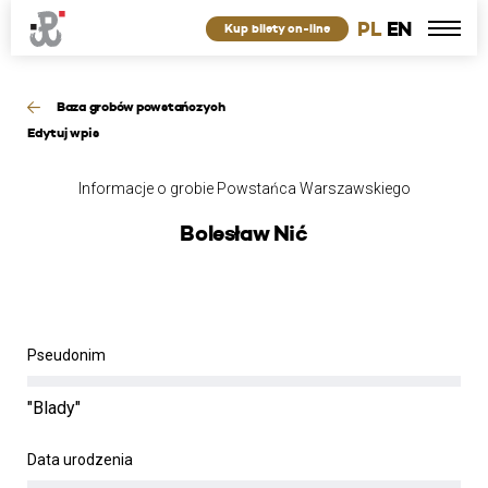
PL
EN
Kup bilety on-line
Baza grobów powstańczych
Edytuj wpis
Informacje o grobie Powstańca Warszawskiego
Bolesław Nić
Pseudonim
"Blady"
Data urodzenia