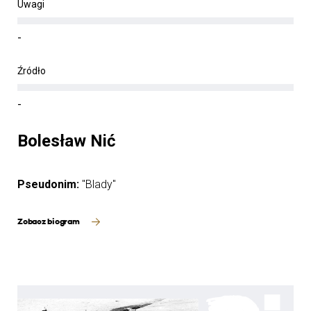
Uwagi
-
Źródło
-
Bolesław Nić
Pseudonim:
"Blady"
Zobacz biogram