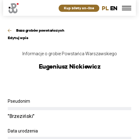
PL
EN
Kup bilety on-line
Baza grobów powstańczych
Edytuj wpis
Informacje o grobie Powstańca Warszawskiego
Eugeniusz Nickiewicz
Pseudonim
"Brzeziński"
Data urodzenia