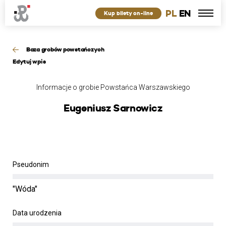
PL
EN
Kup bilety on-line
Baza grobów powstańczych
Edytuj wpis
Informacje o grobie Powstańca Warszawskiego
Eugeniusz Sarnowicz
Pseudonim
"Wóda"
Data urodzenia