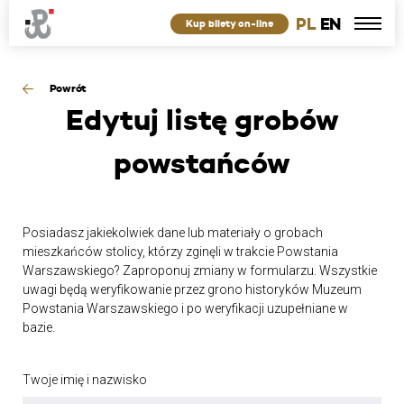
PL
EN
Kup bilety on-line
Powrót
Edytuj
listę grobów
powstańców
Posiadasz jakiekolwiek dane lub materiały o grobach
mieszkańców stolicy, którzy zginęli w trakcie Powstania
Warszawskiego? Zaproponuj zmiany w formularzu. Wszystkie
uwagi będą weryfikowanie przez grono historyków Muzeum
Powstania Warszawskiego i po weryfikacji uzupełniane w
bazie.
Twoje imię i nazwisko