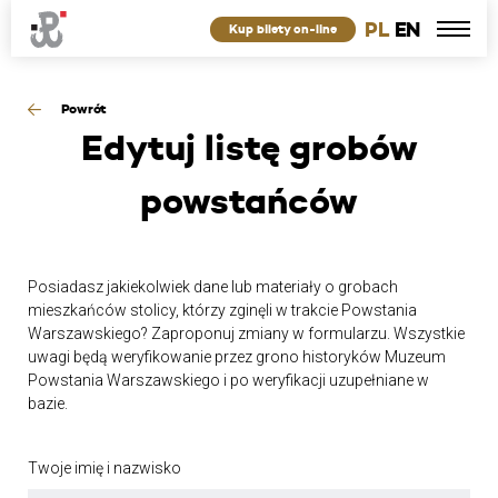
PL
EN
Kup bilety on-line
Powrót
Edytuj
listę grobów
powstańców
Posiadasz jakiekolwiek dane lub materiały o grobach
mieszkańców stolicy, którzy zginęli w trakcie Powstania
Warszawskiego? Zaproponuj zmiany w formularzu. Wszystkie
uwagi będą weryfikowanie przez grono historyków Muzeum
Powstania Warszawskiego i po weryfikacji uzupełniane w
bazie.
Twoje imię i nazwisko