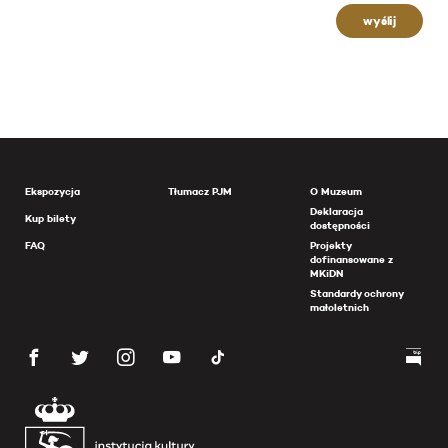
wyślij
Ekspozycja
Tłumacz PJM
O Muzeum
Deklaracja
Kup bilety
dostępności
FAQ
Projekty
dofinansowane z
MKiDN
Standardy ochrony
małoletnich