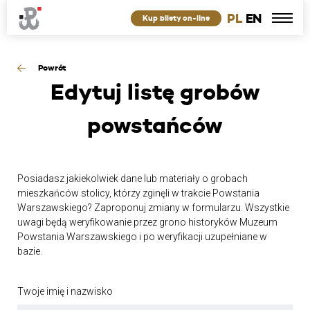
PL
EN
Kup bilety on-line
Powrót
Edytuj
listę grobów
powstańców
Posiadasz jakiekolwiek dane lub materiały o grobach
mieszkańców stolicy, którzy zginęli w trakcie Powstania
Warszawskiego? Zaproponuj zmiany w formularzu. Wszystkie
uwagi będą weryfikowanie przez grono historyków Muzeum
Powstania Warszawskiego i po weryfikacji uzupełniane w
bazie.
Twoje imię i nazwisko