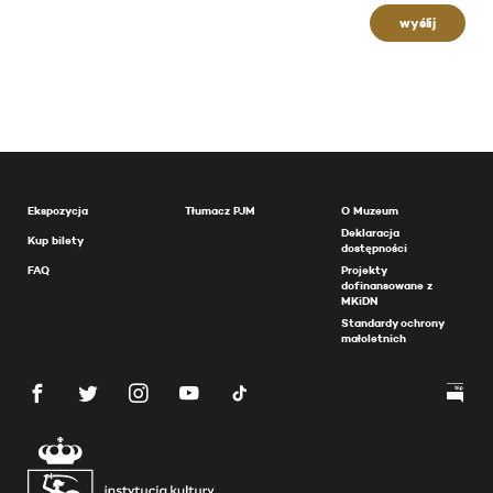
wyślij
Ekspozycja
Tłumacz PJM
O Muzeum
Deklaracja
Kup bilety
dostępności
FAQ
Projekty
dofinansowane z
MKiDN
Standardy ochrony
małoletnich