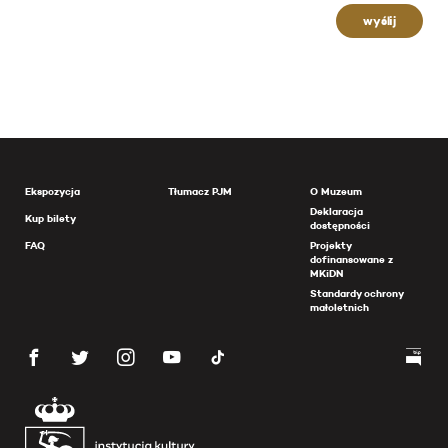
wyślij
Ekspozycja
Tłumacz PJM
O Muzeum
Deklaracja
Kup bilety
dostępności
FAQ
Projekty
dofinansowane z
MKiDN
Standardy ochrony
małoletnich