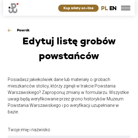
PL
EN
Kup bilety on-line
Powrót
Edytuj
listę grobów
powstańców
Posiadasz jakiekolwiek dane lub materiały o grobach
mieszkańców stolicy, którzy zginęli w trakcie Powstania
Warszawskiego? Zaproponuj zmiany w formularzu. Wszystkie
uwagi będą weryfikowanie przez grono historyków Muzeum
Powstania Warszawskiego i po weryfikacji uzupełniane w
bazie.
Twoje imię i nazwisko