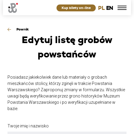
PL
EN
Kup bilety on-line
Powrót
Edytuj
listę grobów
powstańców
Posiadasz jakiekolwiek dane lub materiały o grobach
mieszkańców stolicy, którzy zginęli w trakcie Powstania
Warszawskiego? Zaproponuj zmiany w formularzu. Wszystkie
uwagi będą weryfikowanie przez grono historyków Muzeum
Powstania Warszawskiego i po weryfikacji uzupełniane w
bazie.
Twoje imię i nazwisko