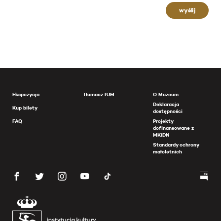
wyślij
Ekspozycja
Tłumacz PJM
O Muzeum
Deklaracja
Kup bilety
dostępności
FAQ
Projekty
dofinansowane z
MKiDN
Standardy ochrony
małoletnich