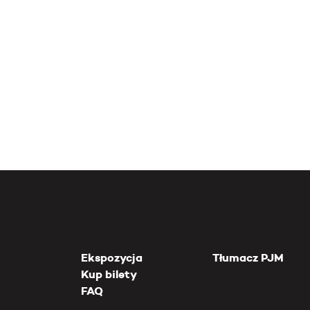
Ekspozycja
Tłumacz PJM
Kup bilety
FAQ