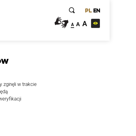
PL
EN
A
A
A
ów
 zginęli w trakcie
będą
eryfikacji