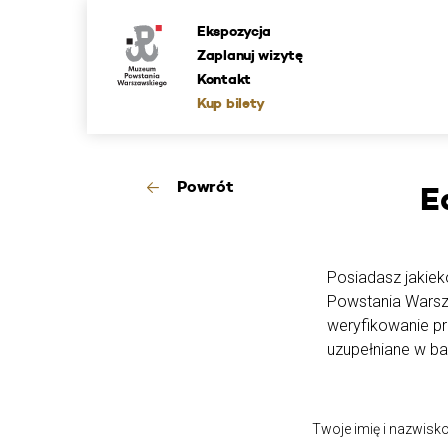
Ekspozycja
Zaplanuj wizytę
Kontakt
Kup bilety
Powrót
E
Posiadasz jakieko
Powstania Warsz
weryfikowanie p
uzupełniane w ba
Twoje imię i nazwisk