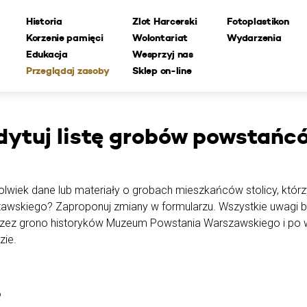
Historia
Zlot Harcerski
Fotoplastikon
Korzenie pamięci
Wolontariat
Wydarzenia
Edukacja
Wesprzyj nas
Przeglądaj zasoby
Sklep on-line
dytuj
listę grobów powstańc
lwiek dane lub materiały o grobach mieszkańców stolicy, którzy
awskiego? Zaproponuj zmiany w formularzu. Wszystkie uwagi 
rzez grono historyków Muzeum Powstania Warszawskiego i po w
zie.
o