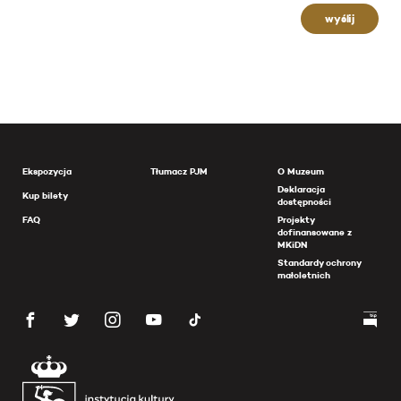
wyślij
Ekspozycja
Tłumacz PJM
O Muzeum
Deklaracja
Kup bilety
dostępności
FAQ
Projekty
dofinansowane z
MKiDN
Standardy ochrony
małoletnich