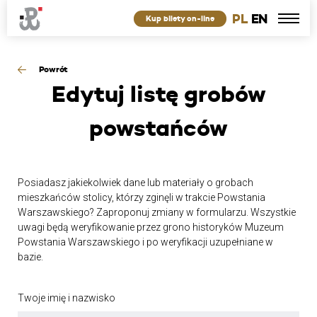
PL
EN
Kup bilety on-line
Powrót
Edytuj
listę grobów
powstańców
Posiadasz jakiekolwiek dane lub materiały o grobach
mieszkańców stolicy, którzy zginęli w trakcie Powstania
Warszawskiego? Zaproponuj zmiany w formularzu. Wszystkie
uwagi będą weryfikowanie przez grono historyków Muzeum
Powstania Warszawskiego i po weryfikacji uzupełniane w
bazie.
Twoje imię i nazwisko