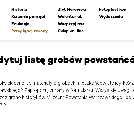
Historia
Zlot Harcerski
Fotoplastikon
Korzenie pamięci
Wolontariat
Wydarzenia
Edukacja
Wesprzyj nas
Przeglądaj zasoby
Sklep on-line
dytuj
listę grobów powstańc
lwiek dane lub materiały o grobach mieszkańców stolicy, którzy
awskiego? Zaproponuj zmiany w formularzu. Wszystkie uwagi 
rzez grono historyków Muzeum Powstania Warszawskiego i po w
zie.
o