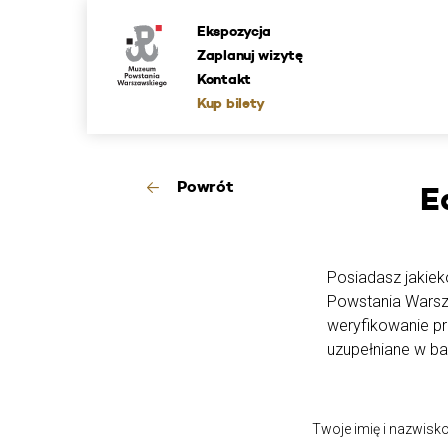
Ekspozycja
Zaplanuj wizytę
Kontakt
Kup bilety
Powrót
E
Posiadasz jakieko
Powstania Warsz
weryfikowanie p
uzupełniane w ba
Twoje imię i nazwisk