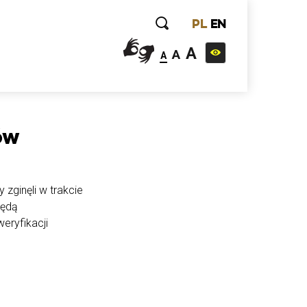
PL
EN
A
A
A
ów
 zginęli w trakcie
będą
eryfikacji