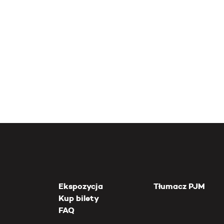
Ekspozycja
Tłumacz PJM
Kup bilety
FAQ