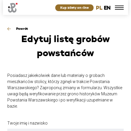
PL
EN
Kup bilety on-line
Powrót
Edytuj
listę grobów
powstańców
Posiadasz jakiekolwiek dane lub materiały o grobach
mieszkańców stolicy, którzy zginęli w trakcie Powstania
Warszawskiego? Zaproponuj zmiany w formularzu. Wszystkie
uwagi będą weryfikowanie przez grono historyków Muzeum
Powstania Warszawskiego i po weryfikacji uzupełniane w
bazie.
Twoje imię i nazwisko