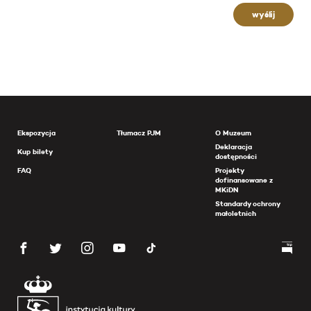
wyślij
Ekspozycja
Tłumacz PJM
O Muzeum
Deklaracja
Kup bilety
dostępności
FAQ
Projekty
dofinansowane z
MKiDN
Standardy ochrony
małoletnich