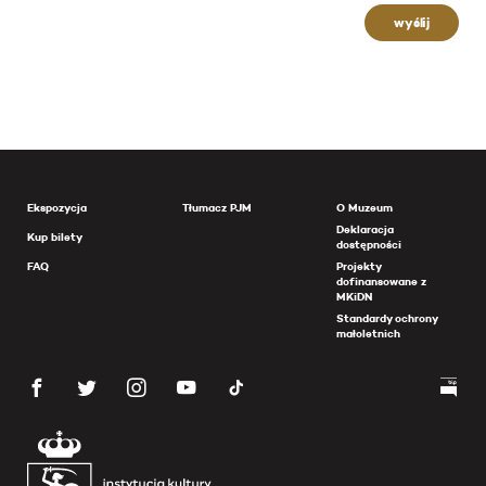
wyślij
Ekspozycja
Tłumacz PJM
O Muzeum
Deklaracja
Kup bilety
dostępności
FAQ
Projekty
dofinansowane z
MKiDN
Standardy ochrony
małoletnich