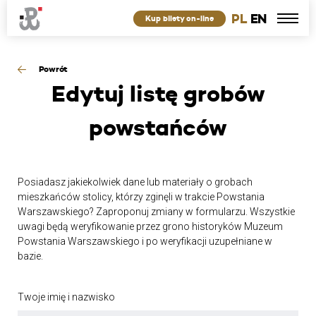
PL
EN
Kup bilety on-line
Powrót
Edytuj
listę grobów
powstańców
Posiadasz jakiekolwiek dane lub materiały o grobach
mieszkańców stolicy, którzy zginęli w trakcie Powstania
Warszawskiego? Zaproponuj zmiany w formularzu. Wszystkie
uwagi będą weryfikowanie przez grono historyków Muzeum
Powstania Warszawskiego i po weryfikacji uzupełniane w
bazie.
Twoje imię i nazwisko