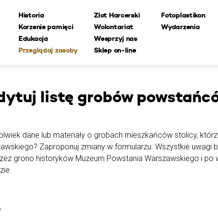
Historia
Zlot Harcerski
Fotoplastikon
Korzenie pamięci
Wolontariat
Wydarzenia
Edukacja
Wesprzyj nas
Przeglądaj zasoby
Sklep on-line
dytuj
listę grobów powstańc
lwiek dane lub materiały o grobach mieszkańców stolicy, którzy
awskiego? Zaproponuj zmiany w formularzu. Wszystkie uwagi 
rzez grono historyków Muzeum Powstania Warszawskiego i po w
zie.
o