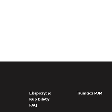
Ekspozycja
Tłumacz PJM
Kup bilety
FAQ