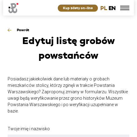
PL
EN
Kup bilety on-line
Powrót
Edytuj
listę grobów
powstańców
Posiadasz jakiekolwiek dane lub materiały o grobach
mieszkańców stolicy, którzy zginęli w trakcie Powstania
Warszawskiego? Zaproponuj zmiany w formularzu. Wszystkie
uwagi będą weryfikowanie przez grono historyków Muzeum
Powstania Warszawskiego i po weryfikacji uzupełniane w
bazie.
Twoje imię i nazwisko