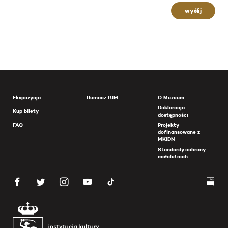
wyślij
Ekspozycja
Tłumacz PJM
O Muzeum
Deklaracja
Kup bilety
dostępności
FAQ
Projekty
dofinansowane z
MKiDN
Standardy ochrony
małoletnich