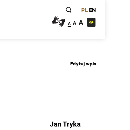
PL
EN
A
A
A
Edytuj wpis
Jan Tryka