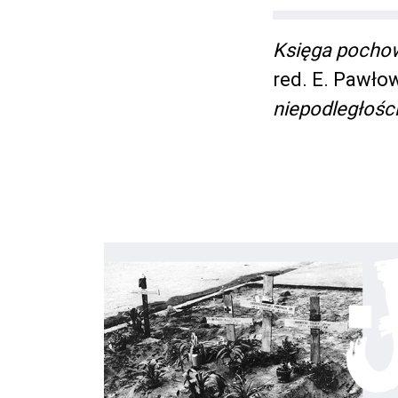
Księga pochow
red. E. Pawłows
niepodległośc