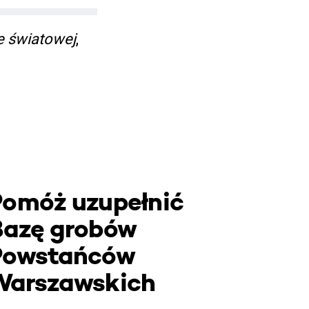
e światowej
,
Pomóż uzupełnić
Bazę grobów
Powstańców
Warszawskich