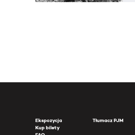
Ekspozycja
Tłumacz PJM
Kup bilety
FAQ