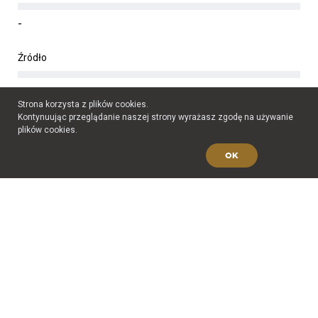
-
Źródło
-
Strona korzysta z plików cookies.
Kontynuując przeglądanie naszej strony wyrażasz zgodę na używanie
Jan Wojtasik
plików cookies.
OK
Pseudonim:
"Słońce"
Zobacz biogram