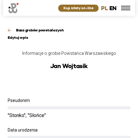
PL
EN
Kup bilety on-line
Baza grobów powstańczych
Edytuj wpis
Informacje o grobie Powstańca Warszawskiego
Jan Wojtasik
Pseudonim
"Stonko", "Słońce"
Data urodzenia