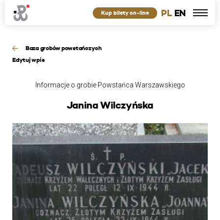
PL
EN
Kup bilety on-line
Baza grobów powstańczych
Edytuj wpis
Informacje o grobie Powstańca Warszawskiego
Janina Wilczyńska