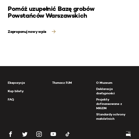
Pomóż uzupełnić Bazę grobów
Powstańców Warszawskich
Zaproponuj nowy wpis
Ekspozycja
Tłumacz PJM
O Muzeum
Deklaracja
Kup bilety
dostępności
FAQ
Projekty
dofinansowane z
MKiDN
Standardy ochrony
małoletnich