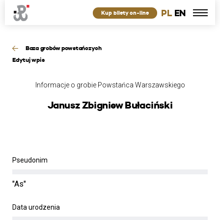
PL
EN
Kup bilety on-line
Baza grobów powstańczych
Edytuj wpis
Informacje o grobie Powstańca Warszawskiego
Janusz Zbigniew Bułaciński
Pseudonim
"As"
Data urodzenia