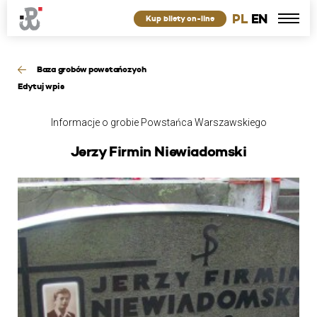
PL
EN
Kup bilety on-line
Baza grobów powstańczych
Edytuj wpis
Informacje o grobie Powstańca Warszawskiego
Jerzy Firmin Niewiadomski