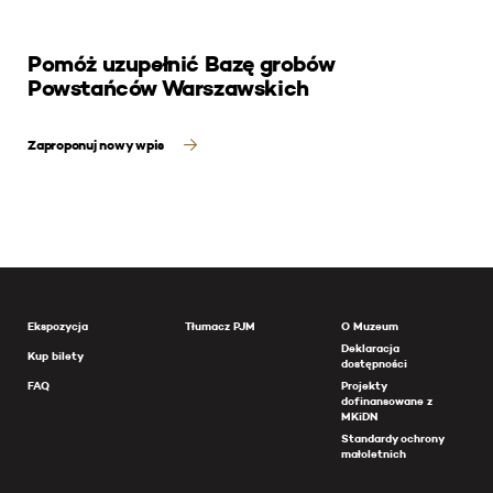
Pomóż uzupełnić Bazę grobów
Powstańców Warszawskich
Zaproponuj nowy wpis
Ekspozycja
Tłumacz PJM
O Muzeum
Deklaracja
Kup bilety
dostępności
FAQ
Projekty
dofinansowane z
MKiDN
Standardy ochrony
małoletnich