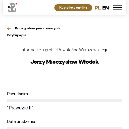
PL
EN
Kup bilety on-line
Baza grobów powstańczych
Edytuj wpis
Informacje o grobie Powstańca Warszawskiego
Jerzy Mieczysław Włodek
Pseudonim
"Prawdzic II"
Data urodzenia