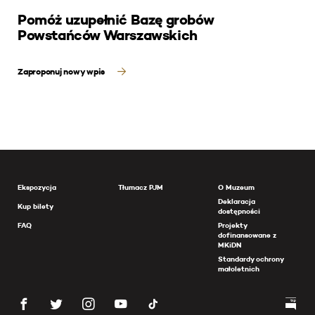
Pomóż uzupełnić Bazę grobów
Powstańców Warszawskich
Zaproponuj nowy wpis
Ekspozycja
Tłumacz PJM
O Muzeum
Deklaracja
Kup bilety
dostępności
FAQ
Projekty
dofinansowane z
MKiDN
Standardy ochrony
małoletnich