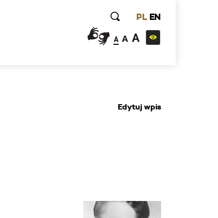
PL
EN
A
A
A
Edytuj wpis