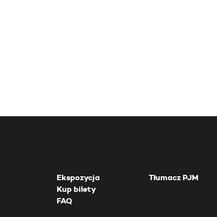
Ekspozycja
Tłumacz PJM
Kup bilety
FAQ