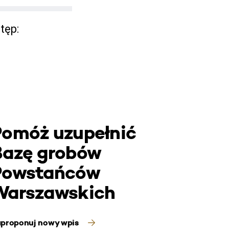
tęp:
Pomóż uzupełnić
Bazę grobów
Powstańców
Warszawskich
proponuj nowy wpis