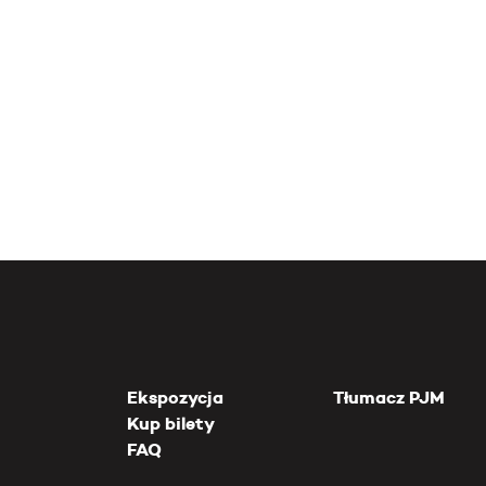
Ekspozycja
Tłumacz PJM
Kup bilety
FAQ