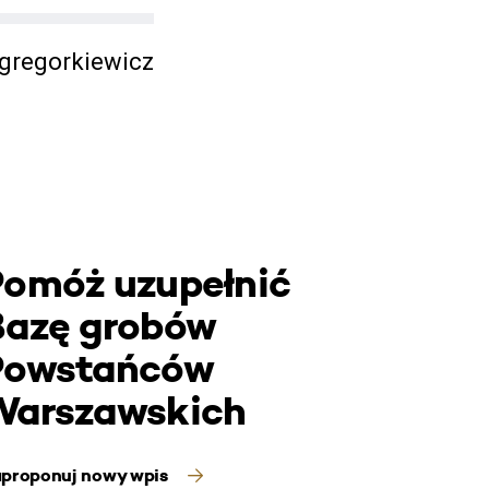
gregorkiewicz
Pomóż uzupełnić
Bazę grobów
Powstańców
Warszawskich
proponuj nowy wpis