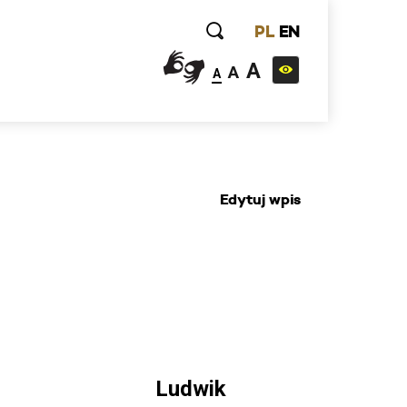
PL
EN
A
A
A
Edytuj wpis
Ludwik