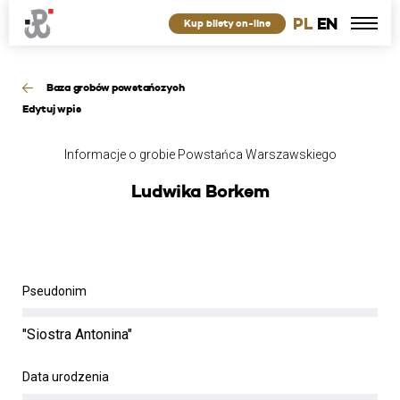
PL
EN
Kup bilety on-line
Baza grobów powstańczych
Edytuj wpis
Informacje o grobie Powstańca Warszawskiego
Ludwika Borkem
Pseudonim
"Siostra Antonina"
Data urodzenia