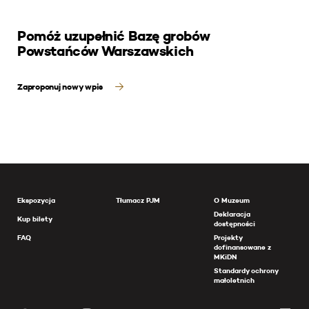
Pomóż uzupełnić Bazę grobów
Powstańców Warszawskich
Zaproponuj nowy wpis
Ekspozycja
Tłumacz PJM
O Muzeum
Deklaracja
Kup bilety
dostępności
FAQ
Projekty
dofinansowane z
MKiDN
Standardy ochrony
małoletnich