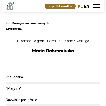
PL
EN
Kup bilety on-line
Baza grobów powstańczych
Edytuj wpis
Informacje o grobie Powstańca Warszawskiego
Maria Dobromirska
Pseudonim
"Marysia"
Nazwisko panieńskie