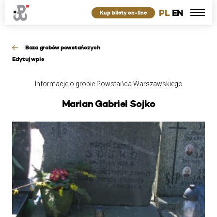
PL
EN
Kup bilety on-line
Baza grobów powstańczych
Edytuj wpis
Informacje o grobie Powstańca Warszawskiego
Marian Gabriel Sojko