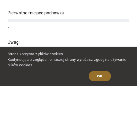
Pierwotne miejsce pochówku
-
Uwagi
Strona korzysta z plików cookies.
-
Kontynuując przeglądanie naszej strony wyrażasz zgodę na używanie
plików cookies.
Źródło
OK
-