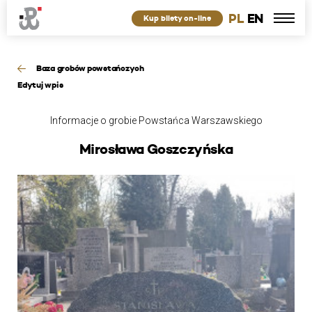
PL
EN
Kup bilety on-line
Baza grobów powstańczych
Edytuj wpis
Informacje o grobie Powstańca Warszawskiego
Mirosława Goszczyńska