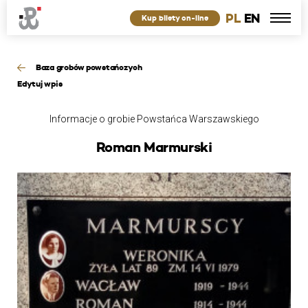
PL
EN
Kup bilety on-line
Baza grobów powstańczych
Edytuj wpis
Informacje o grobie Powstańca Warszawskiego
Roman Marmurski