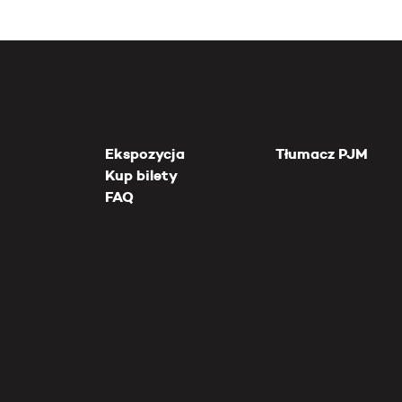
Ekspozycja
Tłumacz PJM
Kup bilety
FAQ