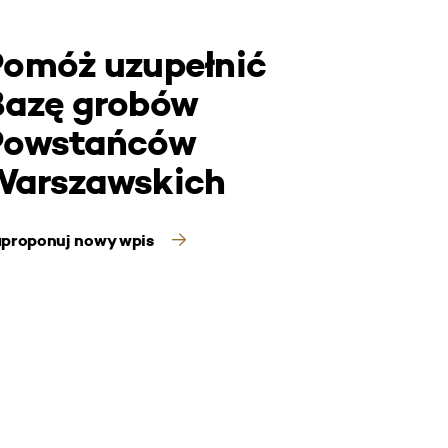
Pomóż uzupełnić
Bazę grobów
Powstańców
Warszawskich
proponuj nowy wpis