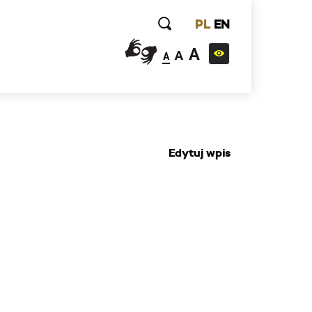
PL
EN
A
A
A
Edytuj wpis