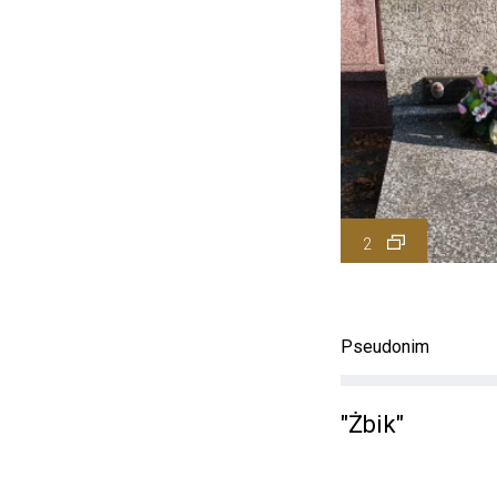
2
Pseudonim
"Żbik"