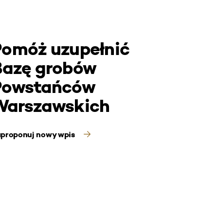
Pomóż uzupełnić
Bazę grobów
Powstańców
Warszawskich
proponuj nowy wpis