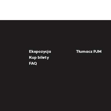
Ekspozycja
Tłumacz PJM
Kup bilety
FAQ