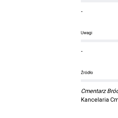
-
Uwagi
-
Źródło
Cmentarz Bró
Kancelaria C