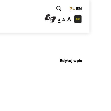
PL
EN
A
A
A
Edytuj wpis