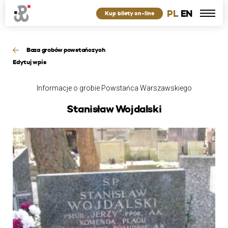
PL
EN
Kup bilety on-line
Baza grobów powstańczych
Edytuj wpis
Informacje o grobie Powstańca Warszawskiego
Stanisław Wojdalski